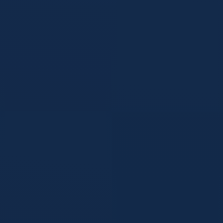
世界杯期间赛事密集，时差颠倒？不用担心。通过个性化订阅
设置，让APP适应您的作息，而非您去迎合赛程。
主队动态，最高优先级
一键关注您支持的国家队。从首发名单公布、开场哨
响、每一个进球到赛后采访，关键节点精准推送，绝不
打扰。
智能赛程导入与闹钟提醒
将关注的比赛无缝同步至您的手机日历。提供赛前1小
时、15分钟多级唤醒服务，让深夜观赛不再错过。
全平台覆盖，账号数据无缝互通
一次注册，多端登录。无论您使用 iPhone、iPad 还是各品牌安