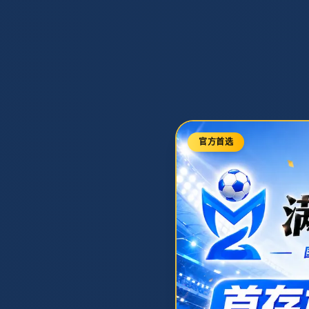
首页
新闻中心
APP下载
关于我们
帮助中心
快速注册
下载APP