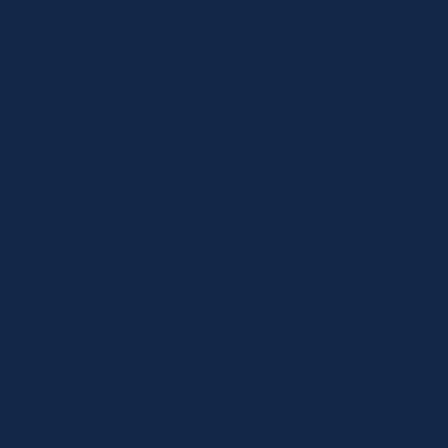
温馨提示：
为保障您的账户安全与资金合规，请务必通过本
官方页面或应用商店下载 世界杯注册 客户端。切勿轻信第三
方非官方渠道的安装包，以免造成财产损失。
三步完成安装与注册，开启观赛之旅
最快仅需 60 秒，即可体验全部核心功能
1
下载并安装应用
点击上方对应系统按钮或扫描二维码，下载官方正版安装包并
完成系统安装授权。
2
一键手机号注册
打开APP，输入您的常用手机号码，获取安全验证码，即可瞬