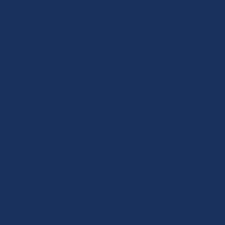
2026 赛事专属版本现已发布
将整座世界杯球场
装进您的口袋
立即下载 世界杯注册 官方指定客户端。无论您身处何地，一
键完成赛事账号注册，尊享毫秒级实时比分推送、4K高清直