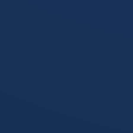
播入口与独家球队动态。专为中国球迷优化的网络节点，让您
的每一次观赛都流畅无阻。
获取 iOS 版本
App Store 下载
获取 Android 版本
本地极速下载