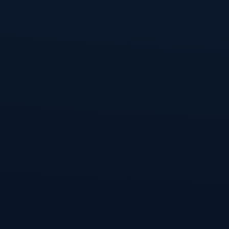
快速导航
首页
新闻中心
APP下载
关于我们
帮助中心
联系我们
公司：
北京世界杯注册科技有限公司
电话：
+86-10-8069-2026
邮箱：
support@fifaworldcup-official.com
地址：
中国北京市朝阳区建国路89号华贸中心A座15层,
100020
合作伙伴
zh-hk-shijiebei26bifen.com
zhs-wcstreamtv.com